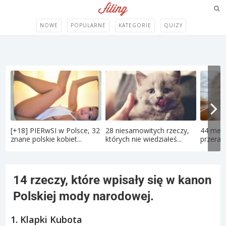
NOWE
POPULARNE
KATEGORIE
QUIZY
[+18] PIERwSI w Polsce, 32
28 niesamowitych rzeczy,
44 memy
znane polskie kobiet...
których nie wiedziałeś...
przerabi
14 rzeczy, które wpisały się w kanon
Polskiej mody narodowej.
1. Klapki Kubota