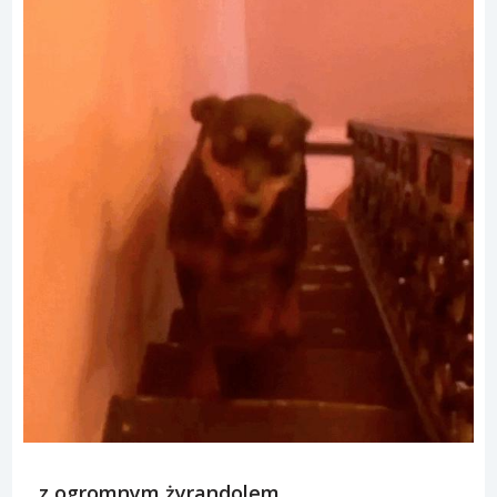
…z ogromnym żyrandolem.