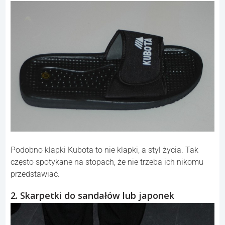
Podobno klapki Kubota to nie klapki, a styl życia. Tak
często spotykane na stopach, że nie trzeba ich nikomu
przedstawiać.
2. Skarpetki do sandałów lub japonek