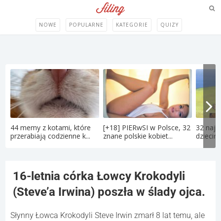
NOWE
POPULARNE
KATEGORIE
QUIZY
44 memy z kotami, które
[+18] PIERwSI w Polsce, 32
32 najle
przerabiają codzienne k...
znane polskie kobiet...
dziecińs
16-letnia córka Łowcy Krokodyli
(Steve’a Irwina) poszła w ślady ojca.
Słynny Łowca Krokodyli Steve Irwin zmarł 8 lat temu, ale