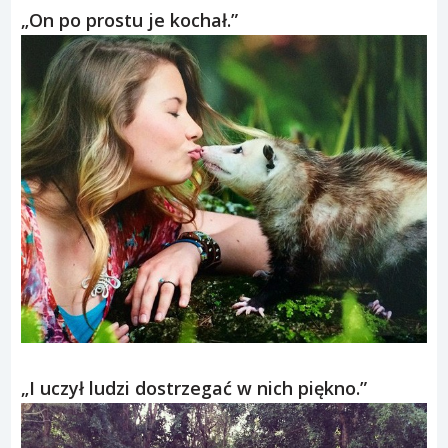
„On po prostu je kochał.”
„I uczył ludzi dostrzegać w nich piękno.”