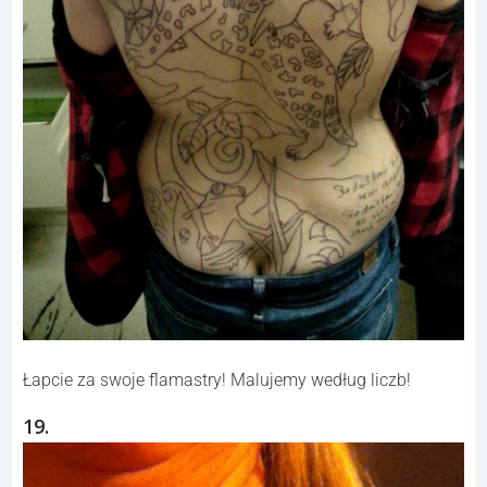
Łapcie za swoje flamastry! Malujemy według liczb!
19.