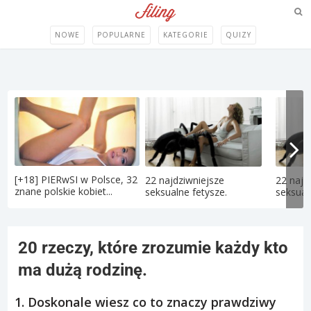
NOWE
POPULARNE
KATEGORIE
QUIZY
[+18] PIERwSI w Polsce, 32
22 najdziwniejsze
22 najd
znane polskie kobiet...
seksualne fetysze.
seksual
20 rzeczy, które zrozumie każdy kto
ma dużą rodzinę.
1. Doskonale wiesz co to znaczy prawdziwy