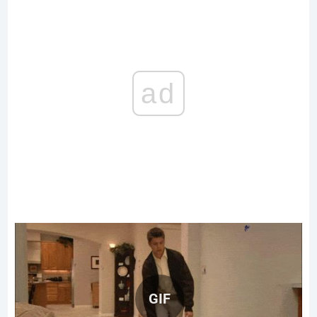
ad
GIF