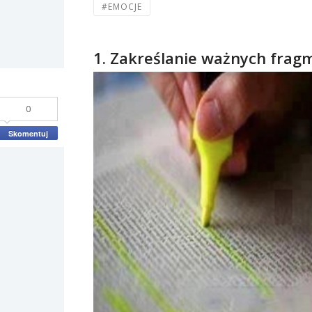
#EMOCJE
1. Zakreślanie ważnych frag
0
Skomentuj