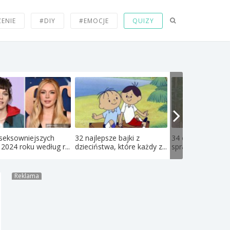
ZENIE
#DIY
#EMOCJE
QUIZY
jseksowniejszych
32 najlepsze bajki z
34 olbrzymie rzec
 2024 roku według r...
dzieciństwa, które każdy z...
sprawiają, że osob
Reklama