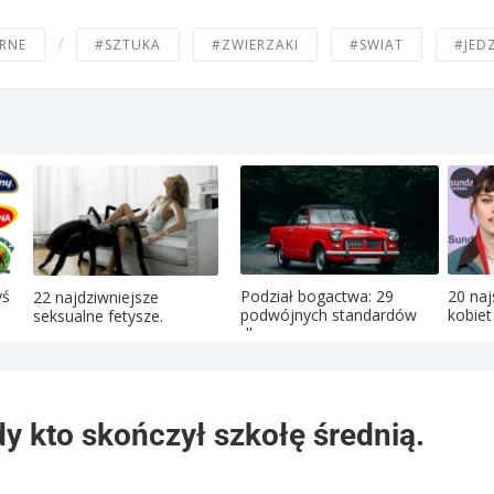
/
RNE
#SZTUKA
#ZWIERZAKI
#SWIAT
#JED
yś
Podział bogactwa: 29
20 na
22 najdziwniejsze
podwójnych standardów
kobiet
seksualne fetysze.
dla ...
dy kto skończył szkołę średnią.