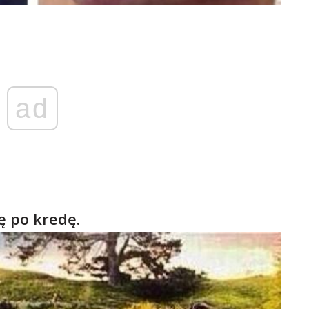
ad
ię po kredę.