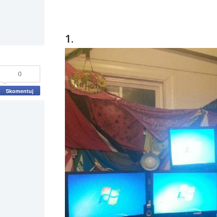
1.
0
Skomentuj