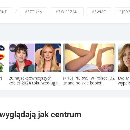
/
RNE
#SZTUKA
#ZWIERZAKI
#SWIAT
#JED
yś
20 najseksowniejszych
[+18] PIERwSI w Polsce, 32
Eva M
kobiet 2024 roku według r...
znane polskie kobiet...
wypełn
 wyglądają jak centrum