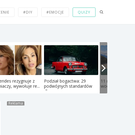
ZENIE
#DIY
#EMOCJE
QUIZY
endes rezygnuje z
Podział bogactwa: 29
11 miejsc gdzie ł
iaczy, wywołuje re...
podwójnych standardów
wody różnych rzek.
dla ...
Reklama