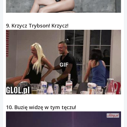
9. Krzycz Trybson! Krzycz!
GIF
10. Buzię widzę w tym tęczu!