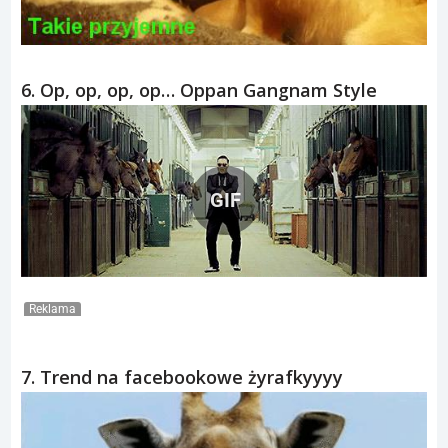
6. Op, op, op, op… Oppan Gangnam Style
GIF
Reklama
7. Trend na facebookowe żyrafkyyyy