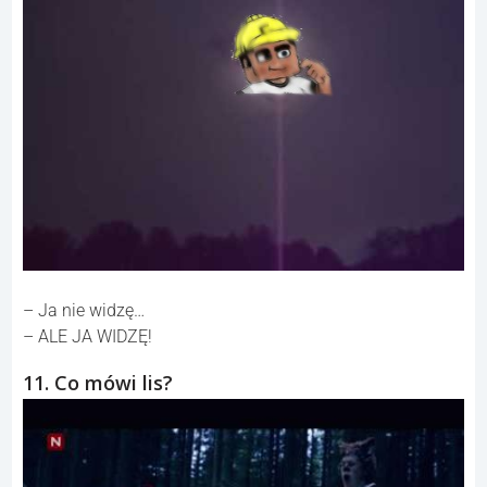
– Ja nie widzę…
– ALE JA WIDZĘ!
11. Co mówi lis?