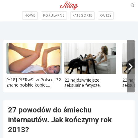
NOWE
POPULARNE
KATEGORIE
QUIZY
[+18] PIERwSI w Polsce, 32
22 najdziwniejsze
22 najd
znane polskie kobiet...
seksualne fetysze.
seksual
27 powodów do śmiechu
internautów. Jak kończymy rok
2013?