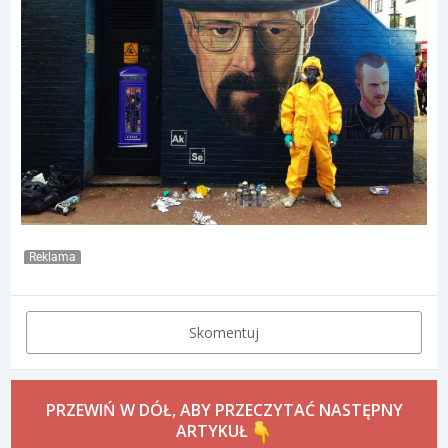
Reklama
Skomentuj
PRZEWIŃ W DÓŁ, ABY PRZECZYTAĆ NASTĘPNY
ARTYKUŁ