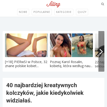
NOWE
POPULARNE
KATEGORIE
QUIZY
[+18] PIERwSI w Polsce, 32
Poznaj Karol Rosalin,
22 najd
znane polskie kobiet...
kobietę, która według nau...
seksual
40 najbardziej kreatywnych
kolczyków, jakie kiedykolwiek
widziałaś.