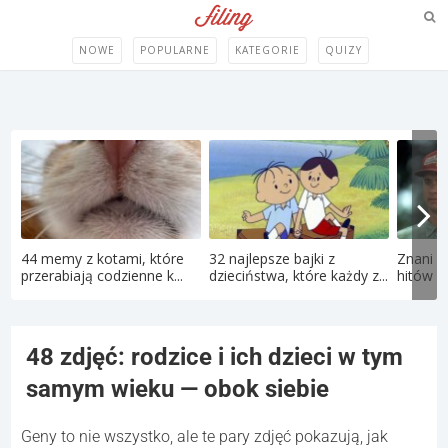
NOWE
POPULARNE
KATEGORIE
QUIZY
44 memy z kotami, które
32 najlepsze bajki z
Znani a
przerabiają codzienne k...
dzieciństwa, które każdy z...
hitów la
48 zdjęć: rodzice i ich dzieci w tym
samym wieku — obok siebie
Geny to nie wszystko, ale te pary zdjęć pokazują, jak