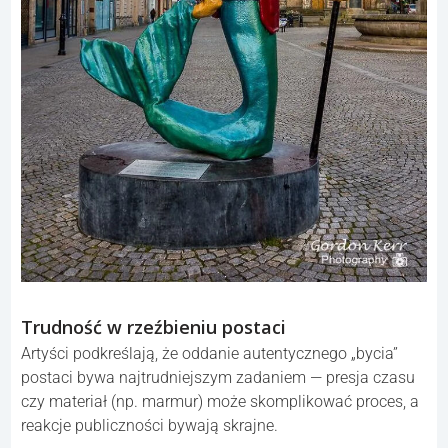
Trudność w rzeźbieniu postaci
Artyści podkreślają, że oddanie autentycznego „bycia”
postaci bywa najtrudniejszym zadaniem — presja czasu
czy materiał (np. marmur) może skomplikować proces, a
reakcje publiczności bywają skrajne.