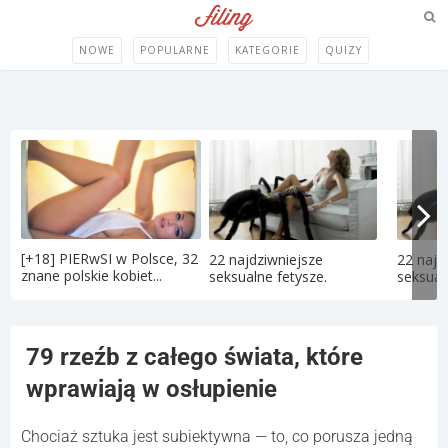
NOWE
POPULARNE
KATEGORIE
QUIZY
[+18] PIERwSI w Polsce, 32
22 najdziwniejsze
22 najd
znane polskie kobiet...
seksualne fetysze.
seksual
79 rzeźb z całego świata, które
wprawiają w osłupienie
Chociaż sztuka jest subiektywna — to, co porusza jedną