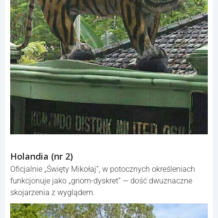
Holandia (nr 2)
Oficjalnie „Święty Mikołaj”, w potocznych określeniach
funkcjonuje jako „gnom-dyskret” — dość dwuznaczne
skojarzenia z wyglądem.