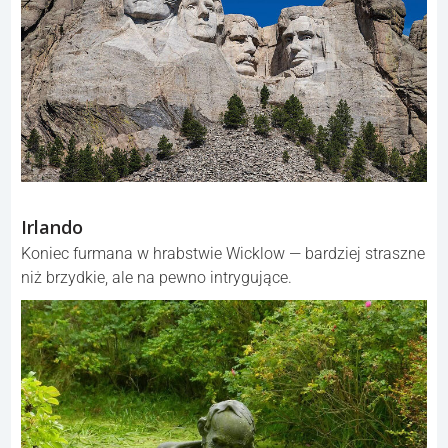
Irlando
Koniec furmana w hrabstwie Wicklow — bardziej straszne
niż brzydkie, ale na pewno intrygujące.