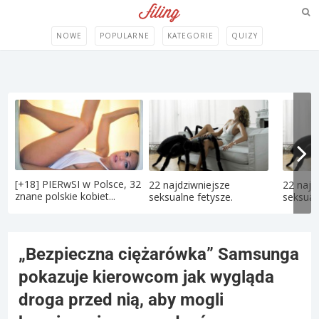
NOWE
POPULARNE
KATEGORIE
QUIZY
[+18] PIERwSI w Polsce, 32
22 najdziwniejsze
22 najd
znane polskie kobiet...
seksualne fetysze.
seksual
„Bezpieczna ciężarówka” Samsunga
pokazuje kierowcom jak wygląda
droga przed nią, aby mogli