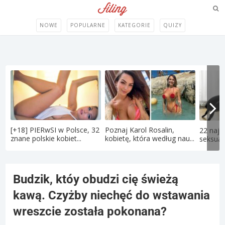
NOWE
POPULARNE
KATEGORIE
QUIZY
[+18] PIERwSI w Polsce, 32
Poznaj Karol Rosalin,
22 najd
znane polskie kobiet...
kobietę, która według nau...
seksual
Budzik, któy obudzi cię świeżą
kawą. Czyżby niechęć do wstawania
wreszcie została pokonana?