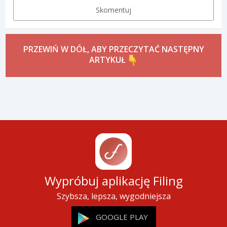
Skomentuj
PRZEWIŃ W DÓŁ, ABY PRZECZYTAĆ NASTĘPNY
ARTYKUŁ
Wypróbuj aplikację Filing
Szybsza, lepsza, wygodniejsza
GOOGLE PLAY