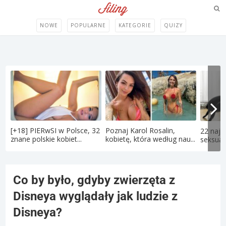
NOWE
POPULARNE
KATEGORIE
QUIZY
[+18] PIERwSI w Polsce, 32
Poznaj Karol Rosalin,
22 najd
znane polskie kobiet...
kobietę, która według nau...
seksual
Co by było, gdyby zwierzęta z
Disneya wyglądały jak ludzie z
Disneya?