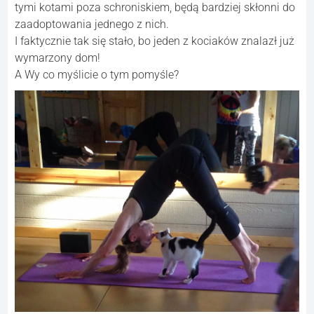
tymi kotami poza schroniskiem, będą bardziej skłonni do
zaadoptowania jednego z nich.
I faktycznie tak się stało, bo jeden z kociaków znalazł już
wymarzony dom!
A Wy co myślicie o tym pomyśle?