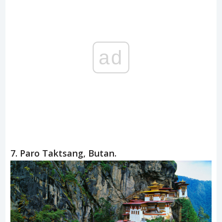
Tą zapierającą dech w piesiach scenerię można
zobaczyć w ogrodzie Kawachi Fuji w Kitakyushu.
Najlepszy okres aby przejść się tunelem jest pomiędzy
końcem kwietnia a środkiem maja. Jeśli spacer tym
tunelem nie sprawi, że poczujesz się jak w bajce Disney’a
– to nic nie sprawi.
ad