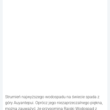
postrzegane jako symbol Kambodży. Jego architektura i
pnącza okalające całość nadają mu starożytny charakter.
10. Wodospad Salto Angel.