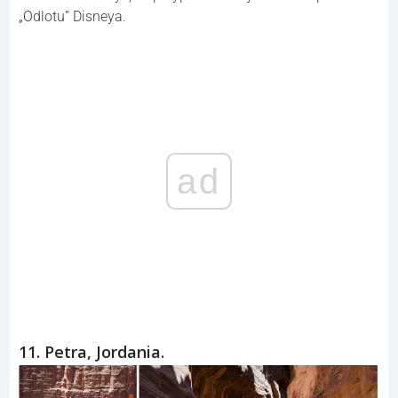
Strumień najwyższego wodospadu na świecie spada z
góry Auyantepui. Oprócz jego niezaprzeczalnego piękna,
można zauważyć, że przypomina Rajski Wodospad z
„Odlotu” Disneya.