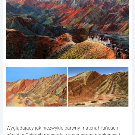
Ponad 2 tysiące lat temu Nabatejczycy wybudowali w
górach miasto Petra, a teraz jest to jedno z największych
atrakcji turystycznych Jordanii. Jest też nazywane
Miastem Róż ze względu na kolor kamienia z jakiego
zostało wybudowane. Ten przykład starożytnej
cywilizacji pokazuje jak zadziwiający może być świat.
12. Zhangye Danxia, Chiny.