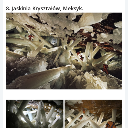
Znany jako „Tygrysie gniazdo” klasztor Taktsang Palphug
wznosi się na zboczu Upper Paro Valley. Jego wyjątkowe
położenie jest zarazem przerażające i pociągające.
8. Jaskinia Kryształów, Meksyk.