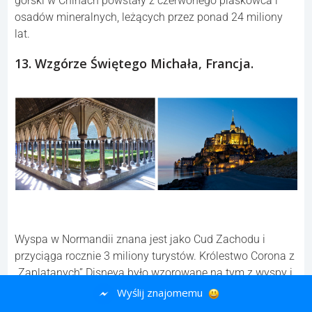
Wyglądający jak niezwykle barwny materiał łańcuch
górski w Chinach powstały z czerwonego piaskowca i
osadów mineralnych, leżących przez ponad 24 miliony
lat.
13. Wzgórze Świętego Michała, Francja.
Wyślij znajomemu