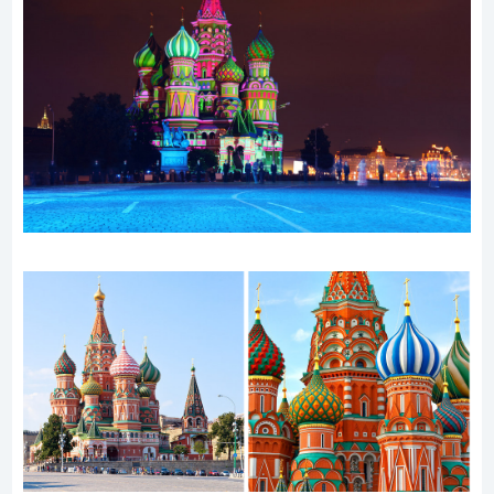
wapiennymi wzgórzami, których wiek sięga aż 400
milionów lat. U ich podnóża znajduje się olbrzymi, 42-
metrowy posąg Lorda Murugana, hinduskiego boga
wojny, zwycięstwa, mądrości i miłości. Odwiedzający
wchodzą do jaskiń po schodach liczących 272 stopni i
wkraczają w obszar hinduskich świątyń gdzie wierni
oddają hołd.
5. Cerkiew Wasyla Błogosławionego, Rosja.