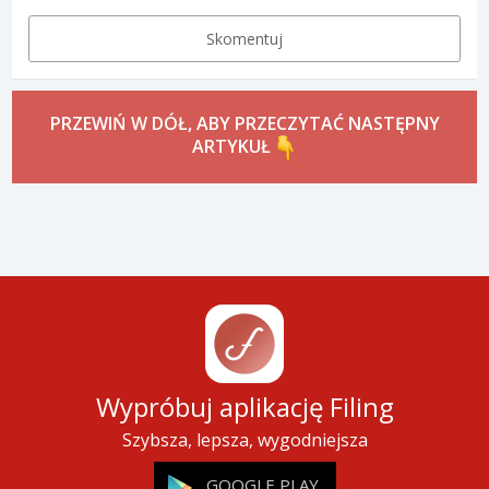
Skomentuj
PRZEWIŃ W DÓŁ, ABY PRZECZYTAĆ NASTĘPNY
ARTYKUŁ
Wypróbuj aplikację Filing
Szybsza, lepsza, wygodniejsza
GOOGLE PLAY