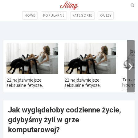
NOWE
POPULARNE
KATEGORIE
QUIZY
Ten art
22 najdziwniejsze
22 najdziwniejsze
hiperre
seksualne fetysze.
seksualne fetysze.
Oto...
Jak wyglądałoby codzienne życie,
gdybyśmy żyli w grze
komputerowej?