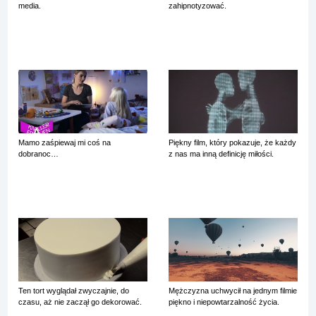
media.
zahipnotyzować.
Mamo zaśpiewaj mi coś na
Piękny film, który pokazuje, że każdy
dobranoc…
z nas ma inną definicję miłości.
Ten tort wyglądał zwyczajnie, do
Mężczyzna uchwycił na jednym filmie
czasu, aż nie zaczął go dekorować.
piękno i niepowtarzalność życia.