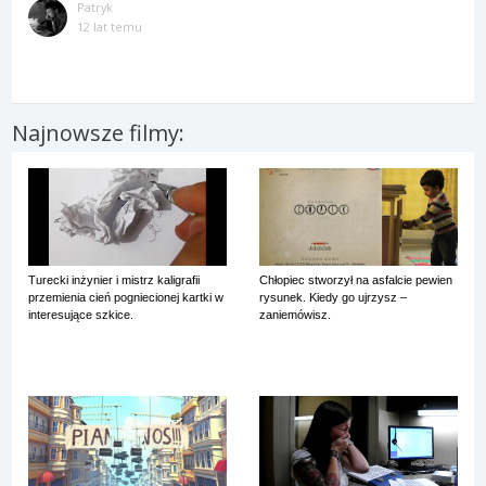
Patryk
12 lat temu
Najnowsze filmy:
Turecki inżynier i mistrz kaligrafii
Chłopiec stworzył na asfalcie pewien
przemienia cień pogniecionej kartki w
rysunek. Kiedy go ujrzysz –
interesujące szkice.
zaniemówisz.