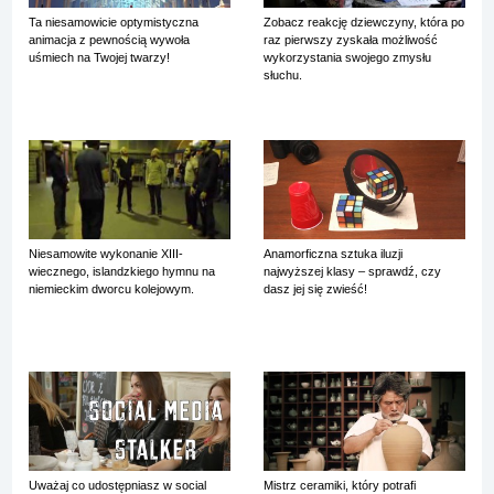
Ta niesamowicie optymistyczna
Zobacz reakcję dziewczyny, która po
animacja z pewnością wywoła
raz pierwszy zyskała możliwość
uśmiech na Twojej twarzy!
wykorzystania swojego zmysłu
słuchu.
Niesamowite wykonanie XIII-
Anamorficzna sztuka iluzji
wiecznego, islandzkiego hymnu na
najwyższej klasy – sprawdź, czy
niemieckim dworcu kolejowym.
dasz jej się zwieść!
Uważaj co udostępniasz w social
Mistrz ceramiki, który potrafi