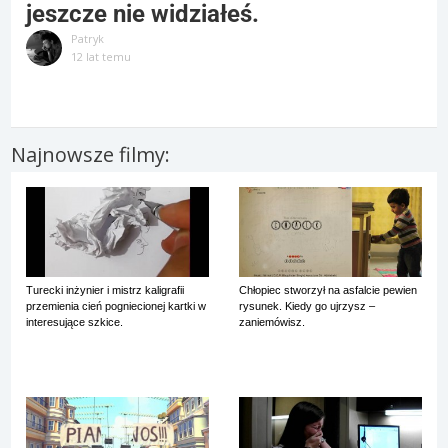
jeszcze nie widziałeś.
Patryk
12 lat temu
Najnowsze filmy:
Turecki inżynier i mistrz kaligrafii
Chłopiec stworzył na asfalcie pewien
przemienia cień pogniecionej kartki w
rysunek. Kiedy go ujrzysz –
interesujące szkice.
zaniemówisz.