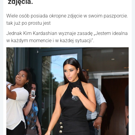
zdjęcia.
Wiele osób posiada okropne zdjęcie w swoim paszporcie.
tak już po prostu jest
Jednak Kim Kardashian wyznaje zasadę „Jestem idealna
w każdym momencie i w każdej sytuacji”.