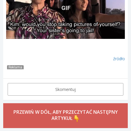
GIF
źródło
Reklama
Skomentuj
PRZEWIŃ W DÓŁ, ABY PRZECZYTAĆ NASTĘPNY
ARTYKUŁ