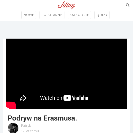
NOWE
POPULARNE
KATEGORIE
QUIZY
Podryw na Erasmusa.
Patryk
12 lat temu