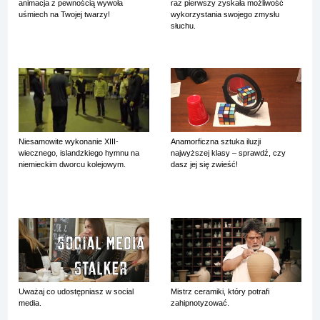
animacja z pewnością wywoła
raz pierwszy zyskała możliwość
uśmiech na Twojej twarzy!
wykorzystania swojego zmysłu
słuchu.
Niesamowite wykonanie XIII-
Anamorficzna sztuka iluzji
wiecznego, islandzkiego hymnu na
najwyższej klasy – sprawdź, czy
niemieckim dworcu kolejowym.
dasz jej się zwieść!
Uważaj co udostępniasz w social
Mistrz ceramiki, który potrafi
media.
zahipnotyzować.