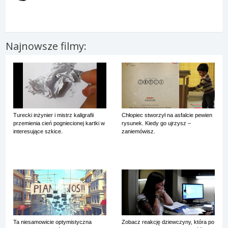
Najnowsze filmy:
Turecki inżynier i mistrz kaligrafii
Chłopiec stworzył na asfalcie pewien
przemienia cień pogniecionej kartki w
rysunek. Kiedy go ujrzysz –
interesujące szkice.
zaniemówisz.
Ta niesamowicie optymistyczna
Zobacz reakcję dziewczyny, która po