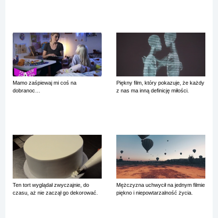
Mamo zaśpiewaj mi coś na
Piękny film, który pokazuje, że każdy
dobranoc…
z nas ma inną definicję miłości.
Ten tort wyglądał zwyczajnie, do
Mężczyzna uchwycił na jednym filmie
czasu, aż nie zaczął go dekorować.
piękno i niepowtarzalność życia.