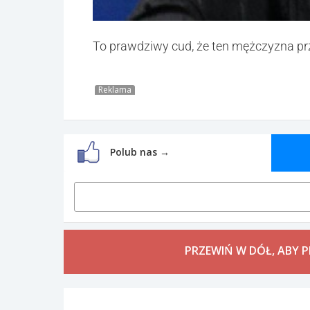
To prawdziwy cud, że ten mężczyzna prz
Reklama
Polub nas →
PRZEWIŃ W DÓŁ, ABY 