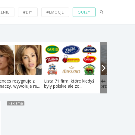
ZENIE
#DIY
#EMOCJE
QUIZY
endes rezygnuje z
Lista 71 firm, które kiedyś
44 memy z kotami
iaczy, wywołuje re...
były polskie ale zo...
przerabiają codzie
Reklama