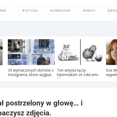
/
RNE
#SZTUKA
#ZWIERZAKI
#SWIAT
#JED
39 wymarzonych domów z
Ten artysta łączy
Eva M
Instagrama, które wygląd...
hiperrealizm ze szkicami.
wypełn
Oto...
ał postrzelony w głowę… i
baczysz zdjęcia.