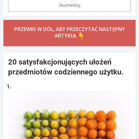
Skomentuj
PRZEWIŃ W DÓŁ, ABY PRZECZYTAĆ NASTĘPNY
ARTYKUŁ
20 satysfakcjonujących ułożeń
przedmiotów codziennego użytku.
1.