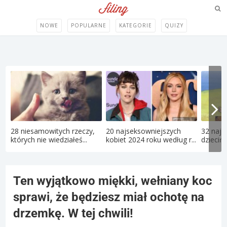
NOWE
POPULARNE
KATEGORIE
QUIZY
28 niesamowitych rzeczy,
20 najseksowniejszych
32 najle
których nie wiedziałeś...
kobiet 2024 roku według r...
dziecińs
Ten wyjątkowo miękki, wełniany koc
sprawi, że będziesz miał ochotę na
drzemkę. W tej chwili!