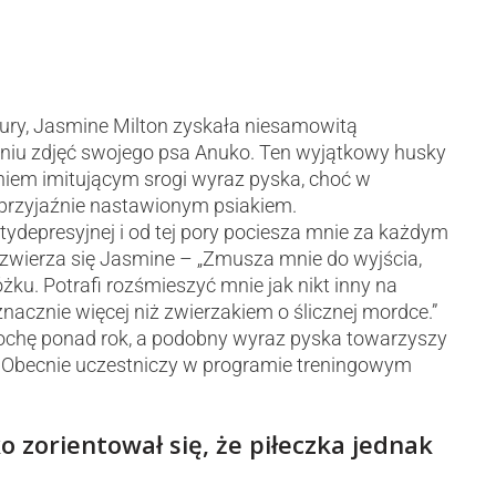
sbury, Jasmine Milton zyskała niesamowitą
eniu zdjęć swojego psa Anuko. Ten wyjątkowy husky
niem imitującym srogi wyraz pyska, choć w
 przyjaźnie nastawionym psiakiem.
tydepresyjnej i od tej pory pociesza mnie za każdym
 zwierza się Jasmine – „Zmusza mnie do wyjścia,
ku. Potrafi rozśmieszyć mnie jak nikt inny na
nacznie więcej niż zwierzakiem o ślicznej mordce.”
ochę ponad rok, a podobny wyraz pyska towarzyszy
. Obecnie uczestniczy w programie treningowym
zorientował się, że piłeczka jednak