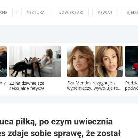
/
RNE
#SZTUKA
#ZWIERZAKI
#SWIAT
#JED
ń z
Eva Mendes rezygnuje z
Podzia
22 najdziwniejsze
wypełniaczy, wywołuje re...
podwó
seksualne fetysze.
dla ...
zuca piłką, po czym uwiecznia
s zdaje sobie sprawę, że został