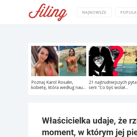
NAJNOWSZE
POPULA
Poznaj Karol Rosalin,
21 najtrudniejszych pyta
kobietę, która według nau...
serii "Co byś wolał...
Właścicielka udaje, że r
moment, w którym jej pie