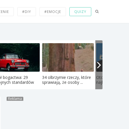
ZENIE
#DIY
#EMOCJE
QUIZY
ł bogactwa: 29
34 olbrzymie rzeczy, które
Oto jak wyglądają
jnych standardów
sprawiają, że osoby ...
najbardziej rozpo
Reklama