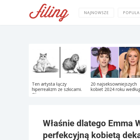
NAJNOWSZE
POPULA
Ten artysta łączy
20 najseksowniejszych
hiperrealizm ze szkicami.
kobiet 2024 roku według 
Oto...
Właśnie dlatego Emma Wa
perfekcyjną kobietą dek