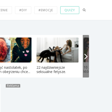
ZENIE
#DIY
#EMOCJE
QUIZY
10 zdjęć gwiazd p
ęć nastolatek, po
22 najdziwniejsze
które sprawiły, że 
h obejrzeniu chce...
seksualne fetysze.
Reklama