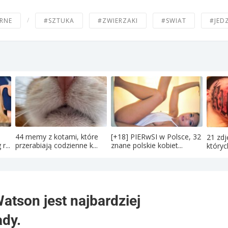
/
RNE
#SZTUKA
#ZWIERZAKI
#SWIAT
#JED
44 memy z kotami, które
[+18] PIERwSI w Polsce, 32
21 zdj
r...
przerabiają codzienne k...
znane polskie kobiet...
któryc
tson jest najbardziej
ady.