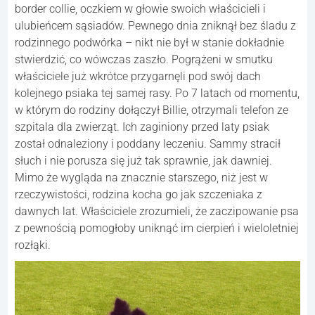
border collie, oczkiem w głowie swoich właścicieli i
ulubieńcem sąsiadów. Pewnego dnia zniknął bez śladu z
rodzinnego podwórka – nikt nie był w stanie dokładnie
stwierdzić, co wówczas zaszło. Pogrążeni w smutku
właściciele już wkrótce przygarnęli pod swój dach
kolejnego psiaka tej samej rasy. Po 7 latach od momentu,
w którym do rodziny dołączył Billie, otrzymali telefon ze
szpitala dla zwierząt. Ich zaginiony przed laty psiak
został odnaleziony i poddany leczeniu. Sammy stracił
słuch i nie porusza się już tak sprawnie, jak dawniej.
Mimo że wygląda na znacznie starszego, niż jest w
rzeczywistości, rodzina kocha go jak szczeniaka z
dawnych lat. Właściciele zrozumieli, że zaczipowanie psa
z pewnością pomogłoby uniknąć im cierpień i wieloletniej
rozłąki.