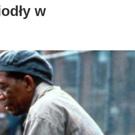
iodły w