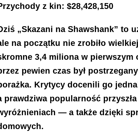
Przychody z kin: $28,428,150
Dziś „Skazani na Shawshank” to u
ale na początku nie zrobiło wielkiej 
skromne 3,4 miliona w pierwszym o
przez pewien czas był postrzegany
porażka. Krytycy docenili go jedn
a prawdziwa popularność przyszła
wyróżnieniach — a także dzięki s
domowych.