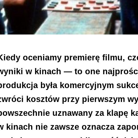
Kiedy oceniamy premierę filmu, cz
wyniki w kinach — to one najprości
produkcja była komercyjnym sukce
zwróci kosztów przy pierwszym wyś
powszechnie uznawany za klapę k
w kinach nie zawsze oznacza zapom