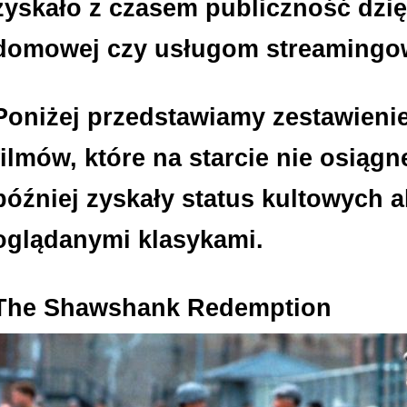
zyskało z czasem publiczność dzięk
domowej czy usługom streamingo
Poniżej przedstawiamy zestawieni
filmów, które na starcie nie osiągn
później zyskały status kultowych al
oglądanymi klasykami.
The Shawshank Redemption