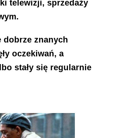
i telewizji, sprzedaży
wym.
e dobrze znanych
ęły oczekiwań, a
bo stały się regularnie