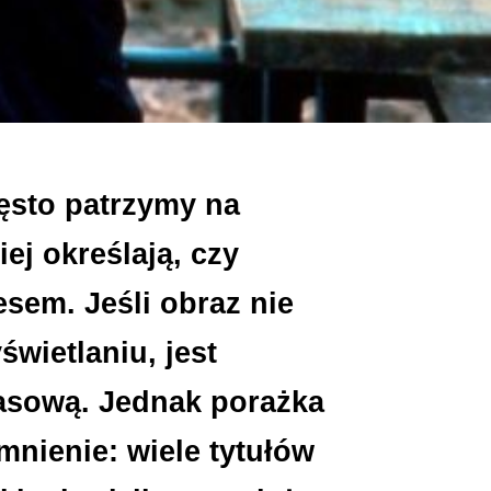
ęsto patrzymy na
ej określają, czy
sem. Jeśli obraz nie
wietlaniu, jest
asową. Jednak porażka
nienie: wiele tytułów