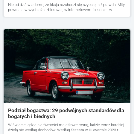
Nie od dziś wiadomo, że fikcja rozchodzi się szybciej niż prawda. Mity
powstają w wyobraźni zbiorowej, w internetowym folklorze i w…
Podział bogactwa: 29 podwójnych standardów dla
bogatych i biednych
W świecie, gdzie nierówności majątkowe rosną, ludzie coraz bardziej
dzielą się według dochodów. Według Statista w III kwartale 2023 r.