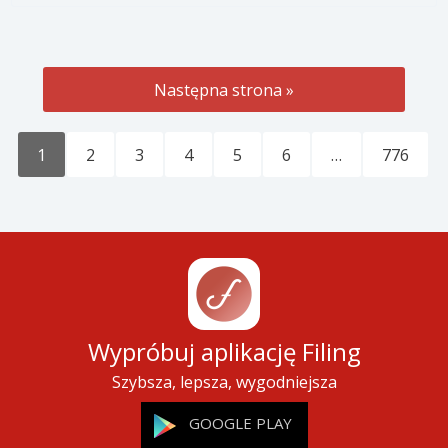
Następna strona »
1
2
3
4
5
6
…
776
Wypróbuj aplikację Filing
Szybsza, lepsza, wygodniejsza
GOOGLE PLAY