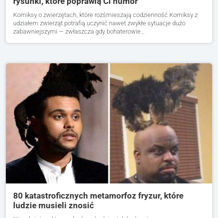
rysunki, które poprawią Ci humor
Komiksy o zwierzętach, które rozśmieszają codzienność Komiksy z
udziałem zwierząt potrafią uczynić nawet zwykłe sytuacje dużo
zabawniejszymi — zwłaszcza gdy bohaterowie…
80 katastroficznych metamorfoz fryzur, które
ludzie musieli znosić