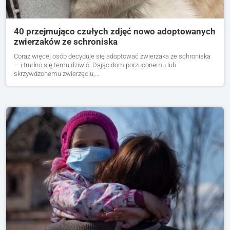
40 przejmująco czułych zdjęć nowo adoptowanych
zwierzaków ze schroniska
Coraz więcej osób decyduje się adoptować zwierzaka ze schroniska
— i trudno się temu dziwić. Dając dom porzuconemu lub
skrzywdzonemu zwierzęciu,…