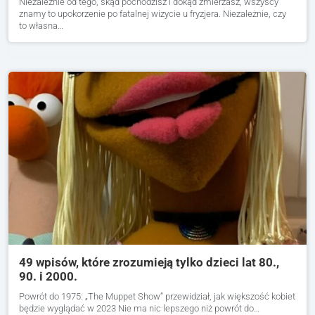
Niezależnie od tego, skąd pochodzisz i dokąd zmierzasz, wszyscy
znamy to upokorzenie po fatalnej wizycie u fryzjera. Niezależnie, czy
to własna…
49 wpisów, które zrozumieją tylko dzieci lat 80.,
90. i 2000.
Powrót do 1975: „The Muppet Show” przewidział, jak większość kobiet
będzie wyglądać w 2023 Nie ma nic lepszego niż powrót do…