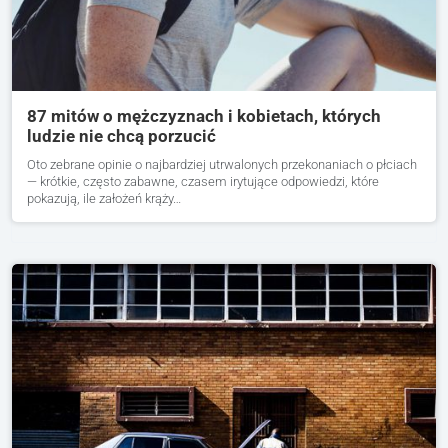
87 mitów o mężczyznach i kobietach, których
ludzie nie chcą porzucić
Oto zebrane opinie o najbardziej utrwalonych przekonaniach o płciach
— krótkie, często zabawne, czasem irytujące odpowiedzi, które
pokazują, ile założeń krąży…