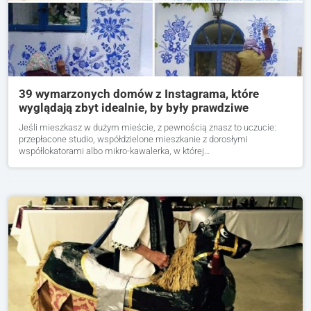
39 wymarzonych domów z Instagrama, które
wyglądają zbyt idealnie, by były prawdziwe
Jeśli mieszkasz w dużym mieście, z pewnością znasz to uczucie:
przepłacone studio, współdzielone mieszkanie z dorosłymi
współlokatorami albo mikro-kawalerka, w której…