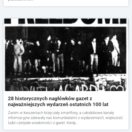
28 historycznych nagłówków gazet z
najważniejszych wydarzeń ostatnich 100 lat
Zanim w kieszeniach brzęczały smartfony, a całodobowe kanały
informacyjne zalewały nas komunikatami o wydarzeniach, większość
ludzi czerpała wiadomości z gazet. Kiedy…