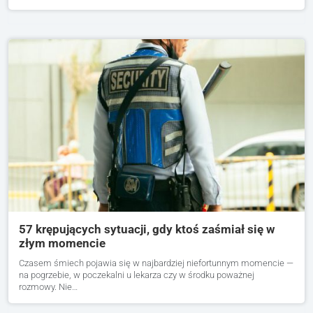
57 krępujących sytuacji, gdy ktoś zaśmiał się w
złym momencie
Czasem śmiech pojawia się w najbardziej niefortunnym momencie —
na pogrzebie, w poczekalni u lekarza czy w środku poważnej
rozmowy. Nie…