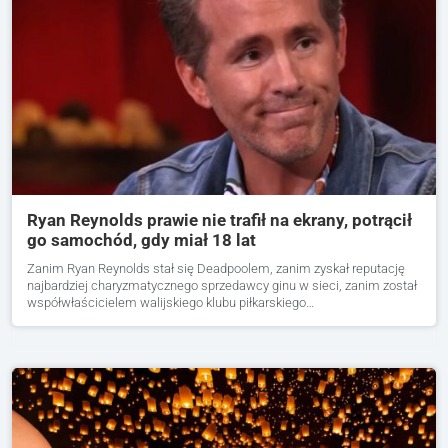
Ryan Reynolds prawie nie trafił na ekrany, potrącił
go samochód, gdy miał 18 lat
Zanim Ryan Reynolds stał się Deadpoolem, zanim zyskał reputację
najbardziej charyzmatycznego sprzedawcy ginu w sieci, zanim został
współwłaścicielem walijskiego klubu piłkarskiego…