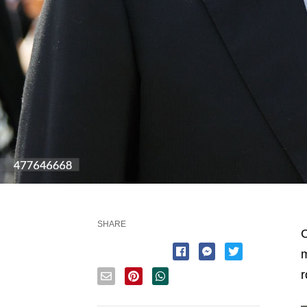
SHARE
C
m
r