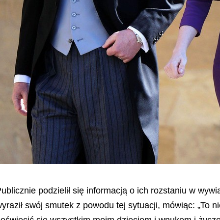
ublicznie podzielił się informacją o ich rozstaniu w wywi
yraził swój smutek z powodu tej sytuacji, mówiąc: „To 
oświęcić się wszystkim moim dzieciom i wnukom i życz