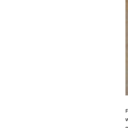
P
w
p