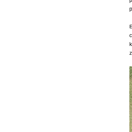
p
E
c
k
z