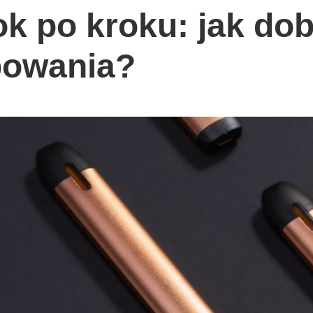
k po kroku: jak dob
powania?