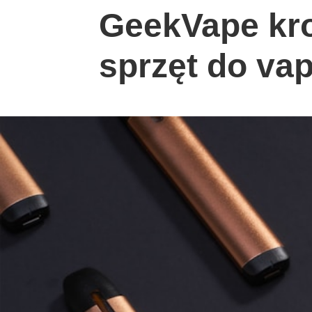
GeekVape kro
sprzęt do va