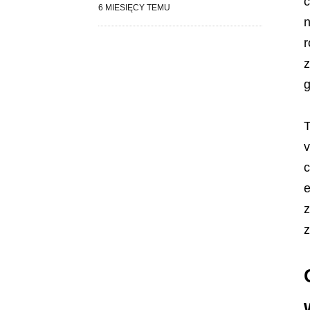
c
6 MIESIĘCY TEMU
n
r
z
g
T
v
c
e
z
z