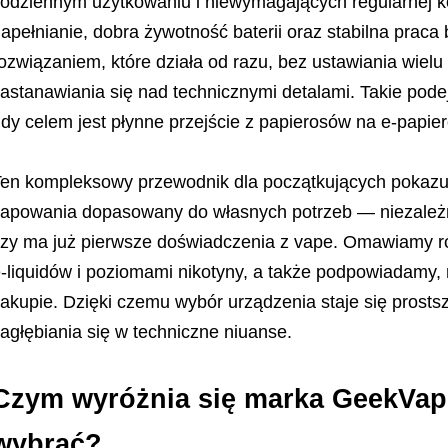
odziennym użytkowaniu i niewymagających regularnej k
apełnianie, dobra żywotność baterii oraz stabilna prac
ozwiązaniem, które działa od razu, bez ustawiania wielu
astanawiania się nad technicznymi detalami. Takie pode
dy celem jest płynne przejście z papierosów na e-papier
en kompleksowy przewodnik dla początkujących pokazuje
apowania dopasowany do własnych potrzeb — niezależni
zy ma już pierwsze doświadczenia z vape. Omawiamy r
-liquidów i poziomami nikotyny, a także podpowiadamy,
akupie. Dzięki czemu wybór urządzenia staje się prosts
agłębiania się w techniczne niuanse.
Czym wyróżnia się marka GeekVape
wybrać?