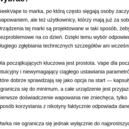
eekVape to marka, po którą często sięgają osoby zacz
apowaniem, ale też użytkownicy, którzy mają już za so
rządzenia tej marki są projektowane w taki sposób, żeby
ezproblemowe na co dzień. Dzięki temu wybór odpowie
ługiego zgłębiania technicznych szczegółów ani wcześni
la początkujących kluczowa jest prostota. Vape dla po
ntuicyjny i niewymagający ciągłego ustawiania parame
tóre dobrze sprawdzają się jako opcja na start — kapsuł
granicza się do minimum, a całe urządzenie jest przyja
ierwsze doświadczenie wapowania nie zniechęca, tylko 
posób korzystania z nikotyny faktycznie odpowiada dane
arka nie ogranicza się jednak wyłącznie do najprostsz