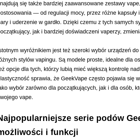
najdują się także bardziej zaawansowane zestawy vape,
ostosowania — od regulacji mocy, przez różne kapsuły i
ary i uderzenie w gardło. Dzięki czemu z tych samych
oczątkujący, jak i bardziej doświadczeni vaperzy, zmien
stotnym wyróżnikiem jest też szeroki wybór urządzeń d
óżnych stylów vapingu. Są modele proste, idealne dla o
eż opcje dla tych, którzy lubią mieć większą kontrolę n
lastyczność sprawia, że GeekVape często pojawia się 
ako wybór zarówno dla początkujących, jak i dla osób, k
wojego vape.
Najpopularniejsze serie podów G
możliwości i funkcji