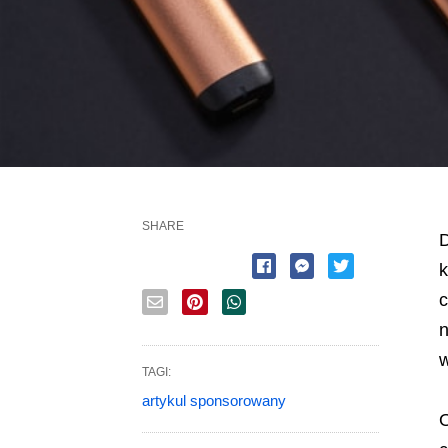
SHARE
D
k
c
n
w
TAGI:
artykul sponsorowany
O