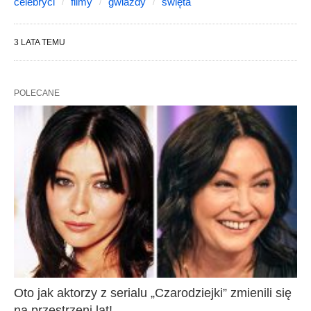
celebryci
filmy
gwiazdy
święta
3 LATA TEMU
POLECANE
Oto jak aktorzy z serialu „Czarodziejki” zmienili się
na przestrzeni lat!