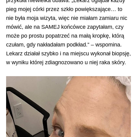
przykuła niewielka obawa. „Lekarz oglądał każdy
pieg mojej córki przez szkło powiększające… to
nie była moja wizyta, więc nie miałam zamiaru nic
mówić, ale na SAMEJ końcówce zapytałam, czy
może po prostu popatrzeć na małą kropkę, którą
czułam, gdy nakładałam podkład.” – wspomina.
Lekarz działał szybko i na miejscu wykonał biopsję,
w wyniku której zdiagnozowano u niej raka skóry.