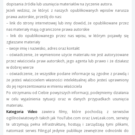
dopisania źródła lub usunięcia materiałów na życzenie autora.
Jeżeli widzisz, że któryś z naszych opublikowanych wpisów narusza
prawa autorskie, prześlij do nas:
– link do strony internetowej lub inny dowód, że opublikowane przez
nas materiały mają ograniczone prawa autorskie
– link do opublikowanego przez nas wpisu, w którym pojawiły się
zgłaszane materiały
– swoje imię i nazwisko, adres oraz kontakt
– oświadczenie, że wymienione użycie materiału nie jest autoryzowane
przez właściciela praw autorskich, jego agenta lub prawo i że działasz
w dobrej wierze
– oświadczenie, że wszystkie podane informacje są zgodne z prawdą i
że jesteś właścicielem własności intelektualnej albo jesteś uprawniony
do jej reprezentowania w imieniu właściciela
Po otrzymaniu od Ciebie powyższych informacji, podejmiemy działania
w celu wyjaśnienia sytuacji oraz w danych przypadkach usunięcia
materiału.
Kategoria Video
zawiera filmy, które pochodzą z serwisów
ogólnoświatowych takich jak YouTube.com oraz LiveLeak.com, serwisy
te utrzymują pełna infrastrukturę, hostują i zarządzają tymi plikami,
natomiast serwis Filing.pl jedynie publikuje zewnętrzne odnośniki do