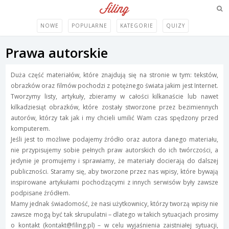
NOWE
POPULARNE
KATEGORIE
QUIZY
Prawa autorskie
Duża część materiałów, które znajdują się na stronie w tym: tekstów,
obrazków oraz filmów pochodzi z potężnego świata jakim jest Internet.
Tworzymy listy, artykuły, zbieramy w całości kilkanaście lub nawet
kilkadziesiąt obrazków, które zostały stworzone przez bezimiennych
autorów, którzy tak jak i my chcieli umilić Wam czas spędzony przed
komputerem.
Jeśli jest to możliwe podajemy źródło oraz autora danego materiału,
nie przypisujemy sobie pełnych praw autorskich do ich twórczości, a
jedynie je promujemy i sprawiamy, że materiały docierają do dalszej
publiczności. Staramy się, aby tworzone przez nas wpisy, które bywają
inspirowane artykułami pochodzącymi z innych serwisów były zawsze
podpisane źródłem.
Mamy jednak świadomość, że nasi użytkownicy, którzy tworzą wpisy nie
zawsze mogą być tak skrupulatni – dlatego w takich sytuacjach prosimy
o kontakt (
kontakt@filing.pl
) – w celu wyjaśnienia zaistniałej sytuacji,