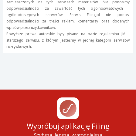
zamieszczonych na tych serwisach materiałów. Nie ponosimy
odpowiedzialności za zawartość tych ogólnoświatowych i
ogólnodostępnych serwerów. Serwis Filing.pl nie ponosi
odpowiedzialności za treści reklam, komentarzy oraz dodanych
wpisów przez użytkowników.
Powyższe prawa autorskie były pisane na bazie regulaminu JM –
starszego serwisu, z którym jesteśmy w jednej kategorii serwisów
rozrywkowych.
Wypróbuj aplikację Filing
Szybsza, lepsza, wygodniejsza