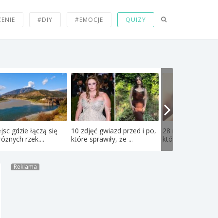
ZENIE
#DIY
#EMOCJE
QUIZY
jsc gdzie łączą się
10 zdjęć gwiazd przed i po,
28 niesamowitych
óżnych rzek....
które sprawiły, że ...
których nie wiedzi
Reklama