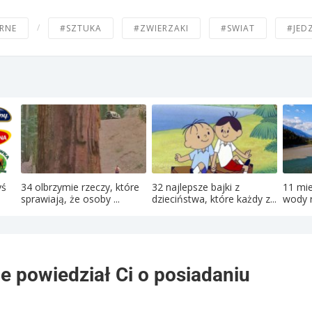
/
RNE
#SZTUKA
#ZWIERZAKI
#SWIAT
#JED
yś
34 olbrzymie rzeczy, które
32 najlepsze bajki z
11 mie
sprawiają, że osoby ...
dzieciństwa, które każdy z...
wody r
ie powiedział Ci o posiadaniu