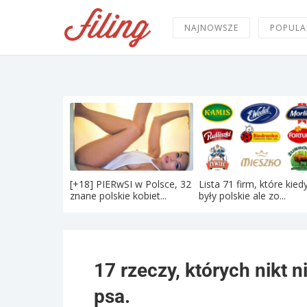
NAJNOWSZE
POPULA
[+18] PIERwSI w Polsce, 32
Lista 71 firm, które kied
znane polskie kobiet...
były polskie ale zo...
17 rzeczy, których nikt n
psa.