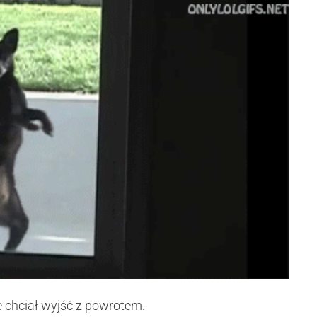
e chciał wyjść z powrotem.