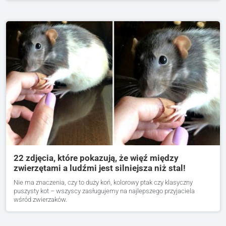
22 zdjęcia, które pokazują, że więź między
zwierzętami a ludźmi jest silniejsza niż stal!
Nie ma znaczenia, czy to duży koń, kolorowy ptak czy klasyczny
puszysty kot – wszyscy zasługujemy na najlepszego przyjaciela
wśród zwierzaków.