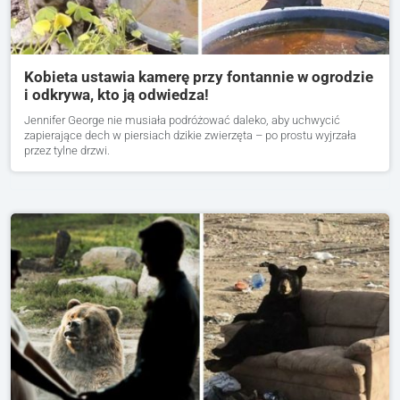
Kobieta ustawia kamerę przy fontannie w ogrodzie
i odkrywa, kto ją odwiedza!
Jennifer George nie musiała podróżować daleko, aby uchwycić
zapierające dech w piersiach dzikie zwierzęta – po prostu wyjrzała
przez tylne drzwi.