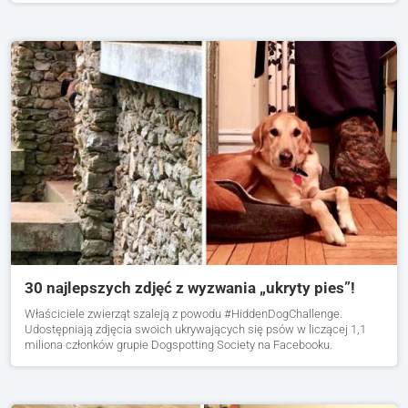
30 najlepszych zdjęć z wyzwania „ukryty pies”!
Właściciele zwierząt szaleją z powodu #HiddenDogChallenge.
Udostępniają zdjęcia swoich ukrywających się psów w liczącej 1,1
miliona członków grupie Dogspotting Society na Facebooku.