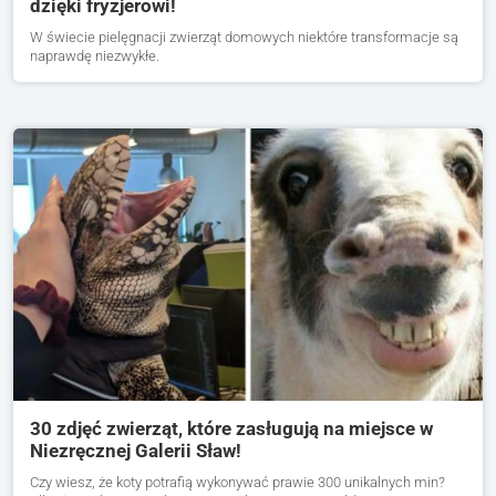
dzięki fryzjerowi!
W świecie pielęgnacji zwierząt domowych niektóre transformacje są
naprawdę niezwykłe.
30 zdjęć zwierząt, które zasługują na miejsce w
Niezręcznej Galerii Sław!
Czy wiesz, że koty potrafią wykonywać prawie 300 unikalnych min?