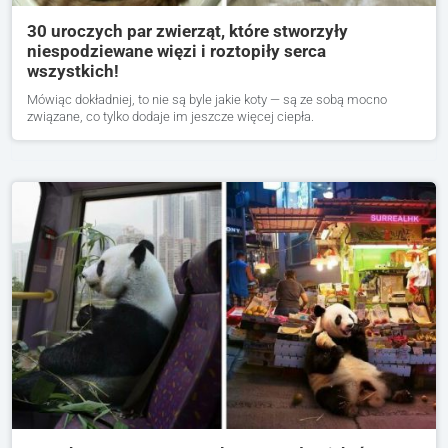
30 uroczych par zwierząt, które stworzyły
niespodziewane więzi i roztopiły serca
wszystkich!
Mówiąc dokładniej, to nie są byle jakie koty — są ze sobą mocno
związane, co tylko dodaje im jeszcze więcej ciepła.