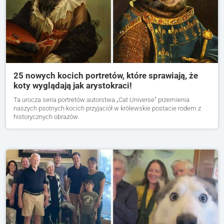
25 nowych kocich portretów, które sprawiają, że
koty wyglądają jak arystokraci!
Ta urocza seria portretów autorstwa „Cat Universe” przemienia
naszych psotnych kocich przyjaciół w królewskie postacie rodem z
historycznych obrazów.