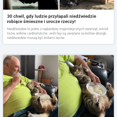
30 chwil, gdy ludzie przyłapali niedźwiedzie
robiące śmieszne i urocze rzeczy!
Niedźwiedzie to jedne z najbardziej majestatycznych zwierząt, wśród
lisów, wilków i jednorożców. Jeśli lwy są uważane za królów dżungli,
niedźwiedzie muszą być królami lasów.