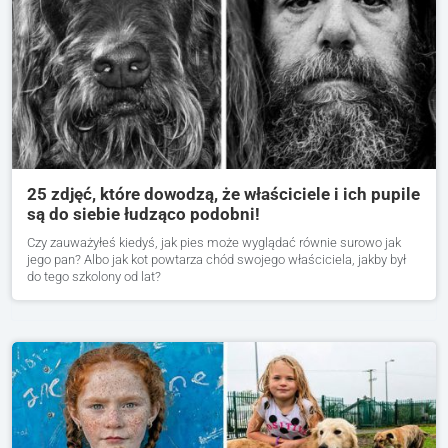
25 zdjęć, które dowodzą, że właściciele i ich pupile
są do siebie łudząco podobni!
Czy zauważyłeś kiedyś, jak pies może wyglądać równie surowo jak
jego pan? Albo jak kot powtarza chód swojego właściciela, jakby był
do tego szkolony od lat?