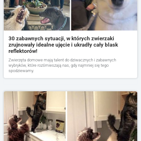
30 zabawnych sytuacji, w których zwierzaki
zrujnowały idealne ujęcie i ukradły cały blask
reflektorów!
Zwierzęta domowe mają talent do dziwacznych i zabawnych
wybryków, które rozśmieszają nas, gdy najmniej się tego
spodziewamy.