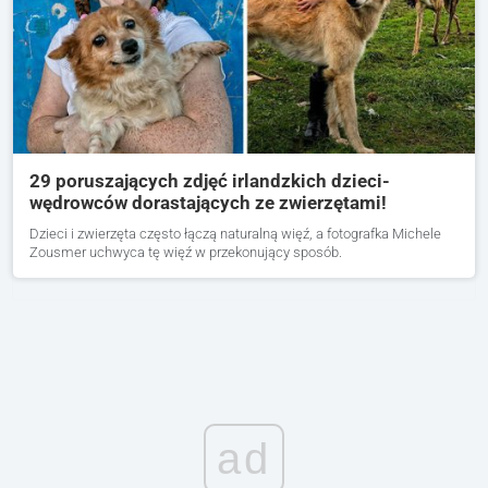
29 poruszających zdjęć irlandzkich dzieci-
wędrowców dorastających ze zwierzętami!
Dzieci i zwierzęta często łączą naturalną więź, a fotografka Michele
Zousmer uchwyca tę więź w przekonujący sposób.
ad