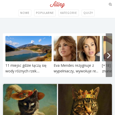
NOWE
POPULARNE
KATEGORIE
QUIZY
11 miejsc gdzie łączą się
Eva Mendes rezygnuje z
[+18] P
wody różnych rzek....
wypełniaczy, wywołuje re...
znane po