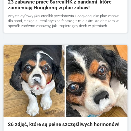
23 zabawne prace SurrealHK z pandami, które
zamieniają Hongkong w plac zabaw!
Artysta cyfrowy @surrealhk przedstawia Hongkong jako plac zabaw
dla pand, łącząc surrealistyczną fantazję z miejskim krajobrazem w
sposób zarówno zabawny, jak i zapierający dech w piersiach.
26 zdjęć, które są pełne szczęśliwych hormonów!