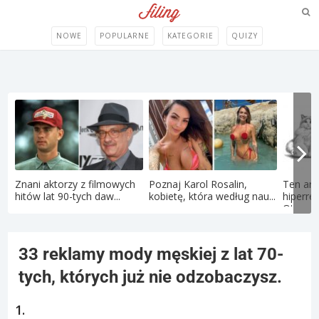
NOWE
POPULARNE
KATEGORIE
QUIZY
Znani aktorzy z filmowych
Poznaj Karol Rosalin,
Ten art
hitów lat 90-tych daw...
kobietę, która według nau...
hiperre
Oto...
33 reklamy mody męskiej z lat 70-
tych, których już nie odzobaczysz.
1.