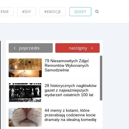
ZENIE
#DIY
#EMOCJE
QUIZY
poprzedni
następny
79 Niesamowitych Zdjęć
Remontów Wykonanych
Samodzielnie
28 historycznych nagłówków
gazet z najważniejszych
wydarzeń ostatnich 100 lat
44 memy z kotami, które
przerabiają codzienne kocie
dramaty na idealną komedię