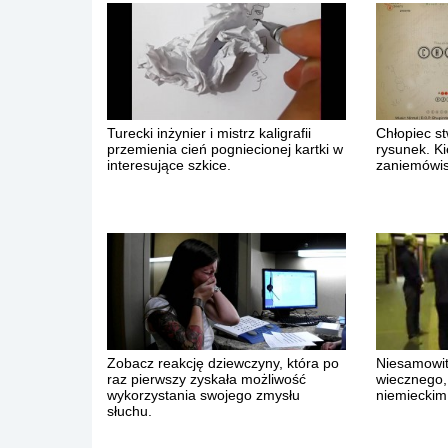
Turecki inżynier i mistrz kaligrafii
Chłopiec st
przemienia cień pogniecionej kartki w
rysunek. Ki
interesujące szkice.
zaniemówis
Zobacz reakcję dziewczyny, która po
Niesamowit
raz pierwszy zyskała możliwość
wiecznego,
wykorzystania swojego zmysłu
niemieckim
słuchu.