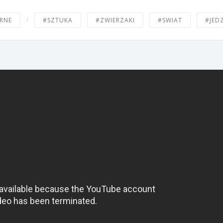
/
RNE
#SZTUKA
#ZWIERZAKI
#SWIAT
#JED