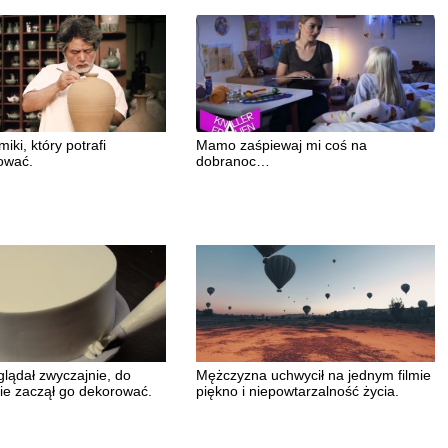
iki, który potrafi
Mamo zaśpiewaj mi coś na
ować.
dobranoc…
glądał zwyczajnie, do
Mężczyzna uchwycił na jednym filmie
nie zaczął go dekorować.
piękno i niepowtarzalność życia.