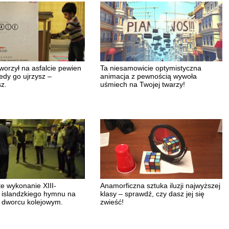
worzył na asfalcie pewien
Ta niesamowicie optymistyczna
edy go ujrzysz –
animacja z pewnością wywoła
z.
uśmiech na Twojej twarzy!
e wykonanie XIII-
Anamorficzna sztuka iluzji najwyższej
 islandzkiego hymnu na
klasy – sprawdź, czy dasz jej się
 dworcu kolejowym.
zwieść!