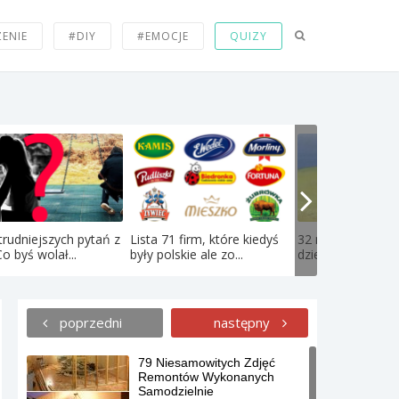
ZENIE
#DIY
#EMOCJE
QUIZY
trudniejszych pytań z
Lista 71 firm, które kiedyś
32 najlepsze bajki
Co byś wolał...
były polskie ale zo...
dzieciństwa, które
poprzedni
następny
79 Niesamowitych Zdjęć
Remontów Wykonanych
Samodzielnie