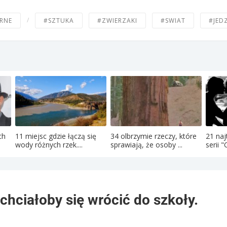
/
RNE
#SZTUKA
#ZWIERZAKI
#SWIAT
#JED
ch
11 miejsc gdzie łączą się
34 olbrzymie rzeczy, które
21 naj
wody różnych rzek....
sprawiają, że osoby ...
serii "
 chciałoby się wrócić do szkoły.