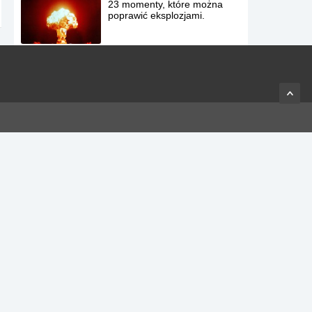
23 momenty, które można
poprawić eksplozjami.
15 najgorszych rzeczy jakie
może zrobić Twój
współlokator.
33 tytuły filmów, które
dokładnie opisują Twoje życie
seksualne.
Innowacyjny rower
pozbawiony szprych
Najbardziej niebezpieczne
zwierzęta świata jako
niemowlęta.
Poznajcie Tally, psa który od