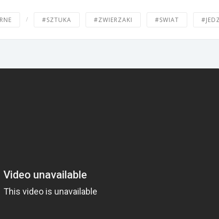
/
RNE
#SZTUKA
#ZWIERZAKI
#SWIAT
#JED