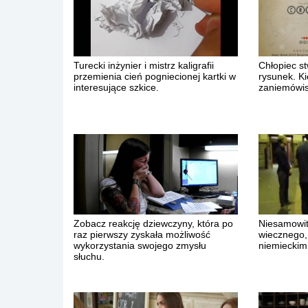
Turecki inżynier i mistrz kaligrafii
Chłopiec st
przemienia cień pogniecionej kartki w
rysunek. Ki
interesujące szkice.
zaniemówis
Zobacz reakcję dziewczyny, która po
Niesamowit
raz pierwszy zyskała możliwość
wiecznego,
wykorzystania swojego zmysłu
niemieckim
słuchu.