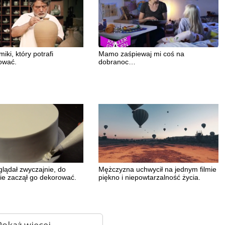
iki, który potrafi
Mamo zaśpiewaj mi coś na
ować.
dobranoc…
glądał zwyczajnie, do
Mężczyzna uchwycił na jednym filmie
nie zaczął go dekorować.
piękno i niepowtarzalność życia.
Pokaż więcej