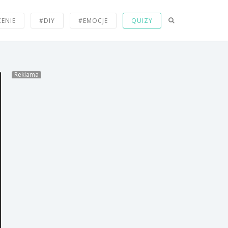
ZENIE
#DIY
#EMOCJE
QUIZY
Reklama
Widziałeś? Złapał piłkę jedną
ręką.
Co ten Pep Guardiola
wyprawia z Riberym.