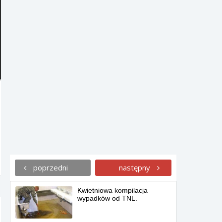
Pani Beacie Tyszkiewicz się
coś wymsknęło na wizji.
Zakochaj się w facetach z Gry
o Tron.
4-letni chłopiec z Instagrama
idealnie naśladuje styl
sławnych ludzi.
24 niesamowite zegarki, które
chciałbyś nosić na ręce.
poprzedni
następny
Kwietniowa kompilacja
wypadków od TNL.