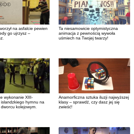
worzył na asfalcie pewien
Ta niesamowicie optymistyczna
edy go ujrzysz –
animacja z pewnością wywoła
z.
uśmiech na Twojej twarzy!
e wykonanie XIII-
Anamorficzna sztuka iluzji najwyższej
 islandzkiego hymnu na
klasy – sprawdź, czy dasz jej się
 dworcu kolejowym.
zwieść!