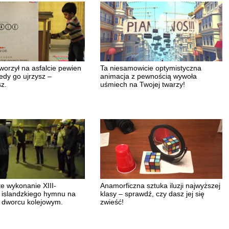
worzył na asfalcie pewien
Ta niesamowicie optymistyczna
edy go ujrzysz –
animacja z pewnością wywoła
z.
uśmiech na Twojej twarzy!
e wykonanie XIII-
Anamorficzna sztuka iluzji najwyższej
 islandzkiego hymnu na
klasy – sprawdź, czy dasz jej się
 dworcu kolejowym.
zwieść!