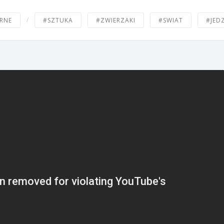
/
RNE
#SZTUKA
#ZWIERZAKI
#SWIAT
#JED