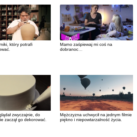
iki, który potrafi
Mamo zaśpiewaj mi coś na
ować.
dobranoc…
glądał zwyczajnie, do
Mężczyzna uchwycił na jednym filmie
nie zaczął go dekorować.
piękno i niepowtarzalność życia.