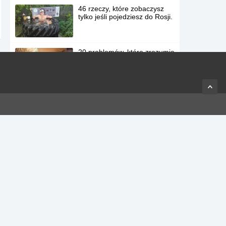
46 rzeczy, które zobaczysz
tylko jeśli pojedziesz do Rosji.
20 problemów, które zrozumie
każdy kto nienawidzi
wcześnie wstawać.
20 osób, które są tak
rozciągnięte, że od samego
patrzenia bolą mięśnie.
19 osób, z którymi nigdy nie
chciałbyś mieszkać pod
jednym dachem.
Wyobraź sobie, że
podjeżdżasz pod luksusową
restaurację… a teraz zgadnij
na czym przyjdzie Ci
parkować.