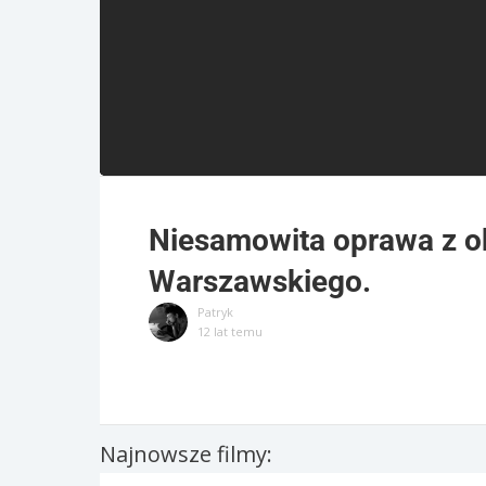
Niesamowita oprawa z ok
Warszawskiego.
Patryk
12 lat temu
Najnowsze filmy: