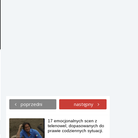
Serce pęka jak się patrzy
przez co przechodzą
zwierzęta w zoo. Samotność
potrafi przytłoczyć.
Nawet jeśli nienawidzisz
papierosów, gwarantuje Ci, że
ten sklep będziesz chciał
odwiedzić.
Dziecko cudem uniknęło
śmierci, a kierowca spotkał
się z gniewem ojca… chyba
mu się należało?
Dwóch mężczyzn zwabiło
wiewiórkę na krawędź
poprzedni
Wielkiego Kanionu, a potem…
następny
brak słów.
17 emocjonalnych scen z
telenowel, dopasowanych do
prawie codziennych sytuacji.