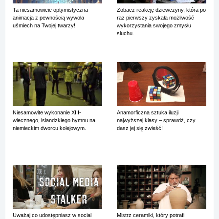
Ta niesamowicie optymistyczna
Zobacz reakcję dziewczyny, która po
animacja z pewnością wywoła
raz pierwszy zyskała możliwość
uśmiech na Twojej twarzy!
wykorzystania swojego zmysłu
słuchu.
Niesamowite wykonanie XIII-
Anamorficzna sztuka iluzji
wiecznego, islandzkiego hymnu na
najwyższej klasy – sprawdź, czy
niemieckim dworcu kolejowym.
dasz jej się zwieść!
Uważaj co udostępniasz w social
Mistrz ceramiki, który potrafi