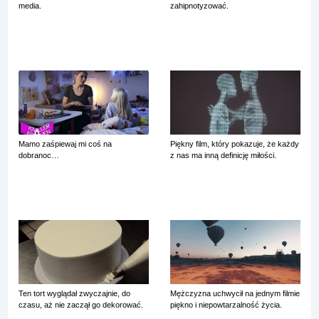
media.
zahipnotyzować.
Mamo zaśpiewaj mi coś na
Piękny film, który pokazuje, że każdy
dobranoc…
z nas ma inną definicję miłości.
Ten tort wyglądał zwyczajnie, do
Mężczyzna uchwycił na jednym filmie
czasu, aż nie zaczął go dekorować.
piękno i niepowtarzalność życia.