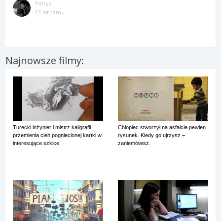
Patryk
13 lat temu
Najnowsze filmy:
Turecki inżynier i mistrz kaligrafii
Chłopiec stworzył na asfalcie pewien
przemienia cień pogniecionej kartki w
rysunek. Kiedy go ujrzysz –
interesujące szkice.
zaniemówisz.