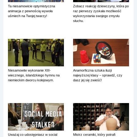
Ta niesamowicie optymistyczna
Zobacz reakcję dziewczyny, która po
animacja z pewnością wywoła
raz pierwszy zyskała możliwość
uśmiech na Twojej twarzy!
wykorzystania swojego zmysłu
słuchu.
Niesamowite wykonanie XIII-
Anamorficzna sztuka iluzji
wiecznego, islandzkiego hymnu na
najwyższej klasy – sprawdź, czy
niemieckim dworcu kolejowym.
dasz jej się zwieść!
Uważaj co udostępniasz w social
Mistrz ceramiki, który potrafi