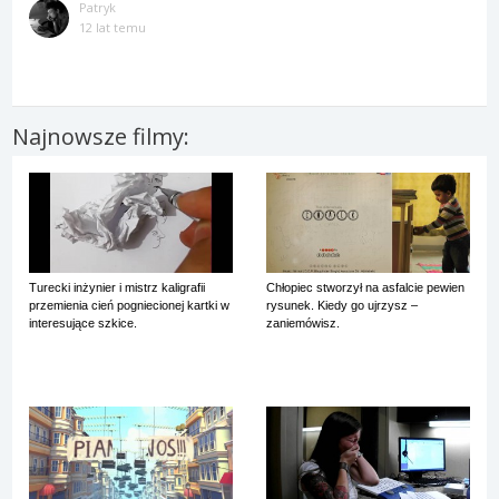
Patryk
12 lat temu
Najnowsze filmy:
Turecki inżynier i mistrz kaligrafii
Chłopiec stworzył na asfalcie pewien
przemienia cień pogniecionej kartki w
rysunek. Kiedy go ujrzysz –
interesujące szkice.
zaniemówisz.