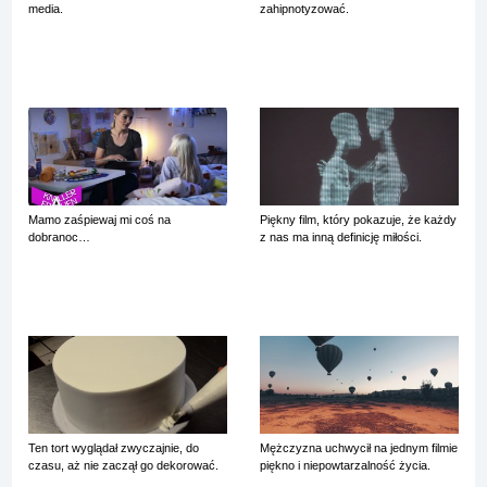
media.
zahipnotyzować.
Mamo zaśpiewaj mi coś na
Piękny film, który pokazuje, że każdy
dobranoc…
z nas ma inną definicję miłości.
Ten tort wyglądał zwyczajnie, do
Mężczyzna uchwycił na jednym filmie
czasu, aż nie zaczął go dekorować.
piękno i niepowtarzalność życia.