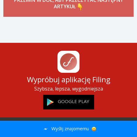
Skomentuj
PRZEWIŃ W DÓŁ, ABY PRZECZYTAĆ NASTĘPNY
ARTYKUŁ
Wyślij znajomemu