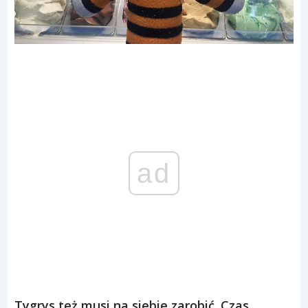
ad
Tygrys też musi na siebie zarobić. Czas