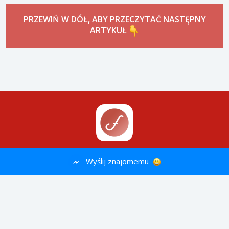
PRZEWIŃ W DÓŁ, ABY PRZECZYTAĆ NASTĘPNY
ARTYKUŁ
Wypróbuj aplikację Filing
Wyślij znajomemu
Szybsza, lepsza, wygodniejsza
GOOGLE PLAY
REGULAMIN
PRAWA AUTORSKIE
POLITYKA