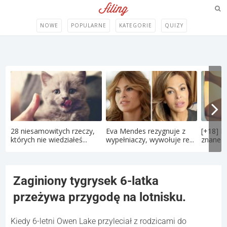
NOWE
POPULARNE
KATEGORIE
QUIZY
28 niesamowitych rzeczy,
Eva Mendes rezygnuje z
[+18] P
których nie wiedziałeś...
wypełniaczy, wywołuje re...
znane po
Zaginiony tygrysek 6-latka
przeżywa przygodę na lotnisku.
Kiedy 6-letni Owen Lake przyleciał z rodzicami do