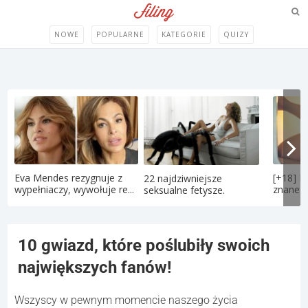
NOWE
POPULARNE
KATEGORIE
QUIZY
Eva Mendes rezygnuje z
[+18] P
22 najdziwniejsze
wypełniaczy, wywołuje re...
znane po
seksualne fetysze.
10 gwiazd, które poślubiły swoich
największych fanów!
Wszyscy w pewnym momencie naszego życia