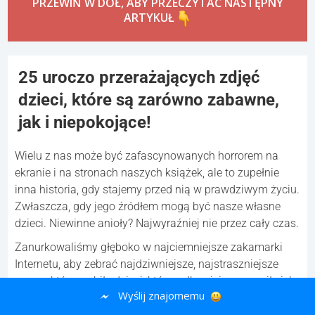
PRZEWIŃ W DÓŁ, ABY PRZECZYTAĆ NASTĘPNY
ARTYKUŁ
25 uroczo przerażających zdjęć
dzieci, które są zarówno zabawne,
jak i niepokojące!
Wielu z nas może być zafascynowanych horrorem na
ekranie i na stronach naszych książek, ale to zupełnie
inna historia, gdy stajemy przed nią w prawdziwym życiu.
Zwłaszcza, gdy jego źródłem mogą być nasze własne
dzieci. Niewinne anioły? Najwyraźniej nie przez cały czas.
Zanurkowaliśmy głęboko w najciemniejsze zakamarki
Internetu, aby zebrać najdziwniejsze, najstraszniejsze
rzeczy, które zrobiły dzieci, które całkowicie przeraziły ich
Wyślij znajomemu
rodziców. Jasne, niektóre z tych postów wyglądają
zabawnie, a nawet komicznie, ale niektóre z tych