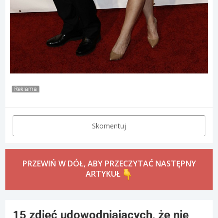
Reklama
Skomentuj
PRZEWIŃ W DÓŁ, ABY PRZECZYTAĆ NASTĘPNY
ARTYKUŁ
15 zdjęć udowodniających, że nie