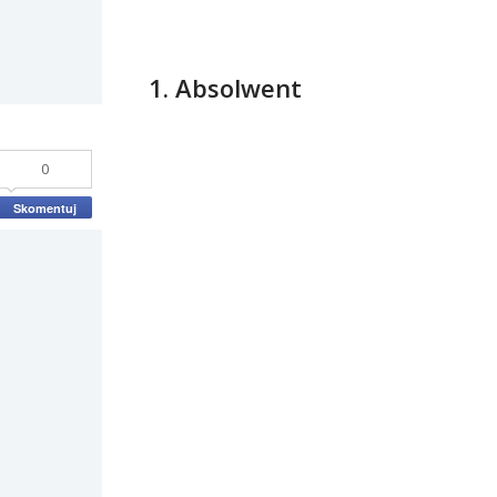
1. Absolwent
0
Skomentuj