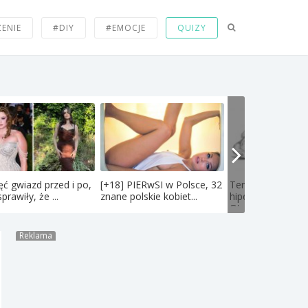
ZENIE
#DIY
#EMOCJE
QUIZY
ęć gwiazd przed i po,
[+18] PIERwSI w Polsce, 32
Ten artysta łączy
prawiły, że ...
znane polskie kobiet...
hiperrealizm ze s
Oto...
Reklama