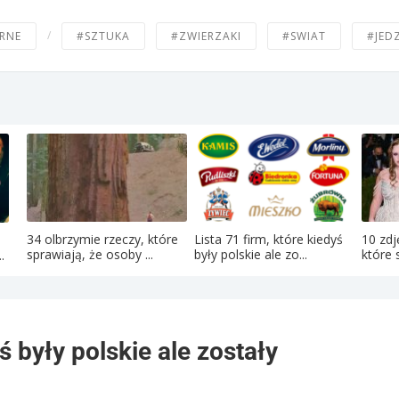
/
RNE
#SZTUKA
#ZWIERZAKI
#SWIAT
#JED
34 olbrzymie rzeczy, które
Lista 71 firm, które kiedyś
10 zdj
sprawiają, że osoby ...
były polskie ale zo...
które s
.
yś były polskie ale zostały