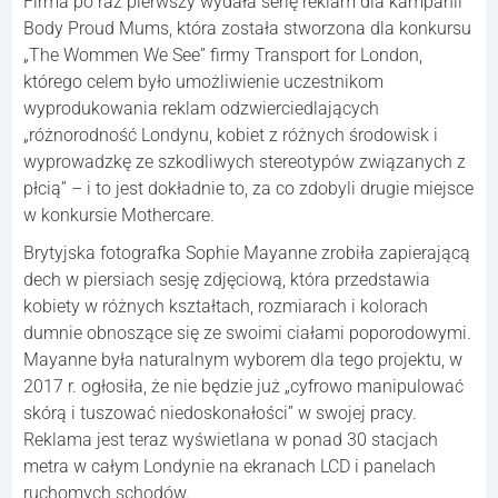
Firma po raz pierwszy wydała serię reklam dla kampanii
Body Proud Mums, która została stworzona dla konkursu
„The Wommen We See” firmy Transport for London,
którego celem było umożliwienie uczestnikom
wyprodukowania reklam odzwierciedlających
„różnorodność Londynu, kobiet z różnych środowisk i
wyprowadzkę ze szkodliwych stereotypów związanych z
płcią” – i to jest dokładnie to, za co zdobyli drugie miejsce
w konkursie Mothercare.
Brytyjska fotografka Sophie Mayanne zrobiła zapierającą
dech w piersiach sesję zdjęciową, która przedstawia
kobiety w różnych kształtach, rozmiarach i kolorach
dumnie obnoszące się ze swoimi ciałami poporodowymi.
Mayanne była naturalnym wyborem dla tego projektu, w
2017 r. ogłosiła, że ​​nie będzie już „cyfrowo manipulować
skórą i tuszować niedoskonałości” w swojej pracy.
Reklama jest teraz wyświetlana w ponad 30 stacjach
metra w całym Londynie na ekranach LCD i panelach
ruchomych schodów.