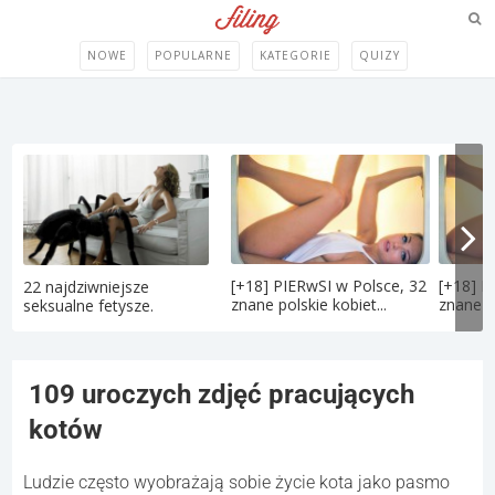
NOWE
POPULARNE
KATEGORIE
QUIZY
[+18] PIERwSI w Polsce, 32
[+18] P
22 najdziwniejsze
znane polskie kobiet...
znane po
seksualne fetysze.
109 uroczych zdjęć pracujących
kotów
Ludzie często wyobrażają sobie życie kota jako pasmo