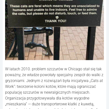
W latach 2010. problem szczurów w Chicago stał się tak
poważny, że władze powołały specjalny zespół do walki z
gryzoniami. Jednym z rozwiązań była inicjatywa „Cats at
Work”: tworzenie koloni kotów, które mają ograniczać
populację szczurów w newralgicznych miejscach.
Organizacja przygotowywała dla kotów wygodne
„mieszkania” — duże transporterowe klatki z kuwetą,