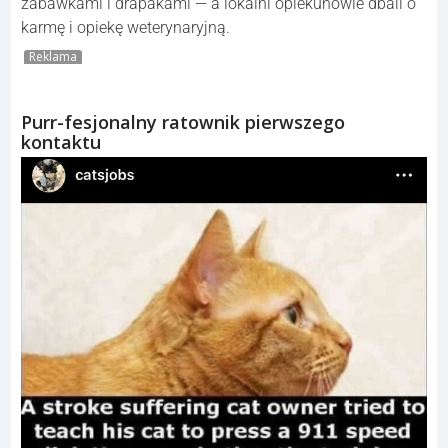
zabawkami i drapakami — a lokalni opiekunowie dbali o
karmę i opiekę weterynaryjną.
Reklama
Purr-fesjonalny ratownik pierwszego
kontaktu