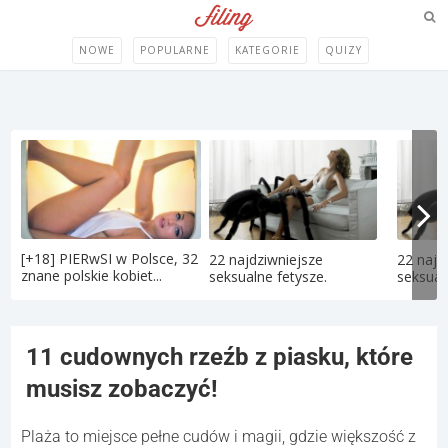
NOWE
POPULARNE
KATEGORIE
QUIZY
[+18] PIERwSI w Polsce, 32
22 najdziwniejsze
22 najd
znane polskie kobiet...
seksualne fetysze.
seksual
11 cudownych rzeźb z piasku, które
musisz zobaczyć!
Plaża to miejsce pełne cudów i magii, gdzie większość z