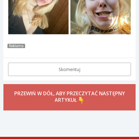
Reklama
Skomentuj
PRZEWIŃ W DÓŁ, ABY PRZECZYTAĆ NASTĘPNY
ARTYKUŁ