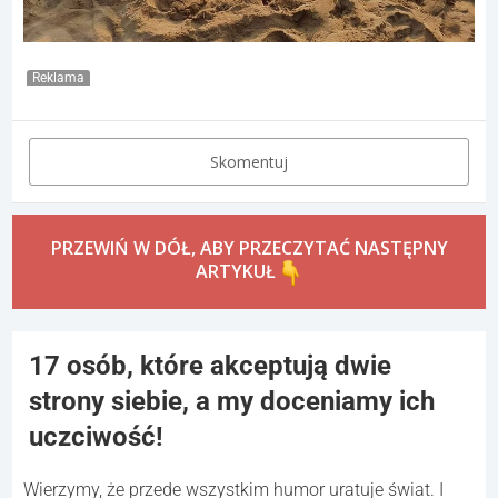
Reklama
Skomentuj
PRZEWIŃ W DÓŁ, ABY PRZECZYTAĆ NASTĘPNY
ARTYKUŁ
17 osób, które akceptują dwie
strony siebie, a my doceniamy ich
uczciwość!
Wierzymy, że przede wszystkim humor uratuje świat. I