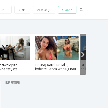
ZENIE
#DIY
#EMOCJE
QUIZY
Poznaj Karol Rosalin,
Oto jak wyglądają
dziwniejsze
kobietę, która według nau...
najbardziej rozpo
lne fetysze.
Reklama