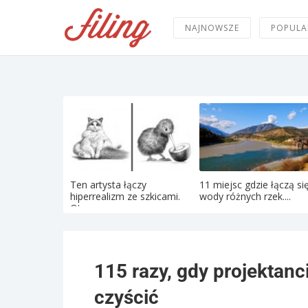
NAJNOWSZE
POPULA
Ten artysta łączy
11 miejsc gdzie łączą si
hiperrealizm ze szkicami.
wody różnych rzek....
Oto...
115 razy, gdy projektanci
czyścić