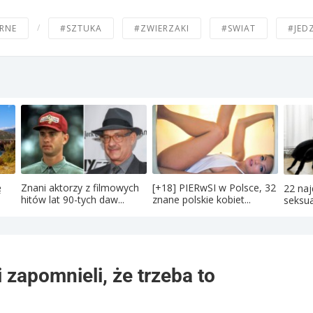
/
RNE
#SZTUKA
#ZWIERZAKI
#SWIAT
#JED
ę
Znani aktorzy z filmowych
[+18] PIERwSI w Polsce, 32
22 naj
hitów lat 90-tych daw...
znane polskie kobiet...
seksua
 zapomnieli, że trzeba to