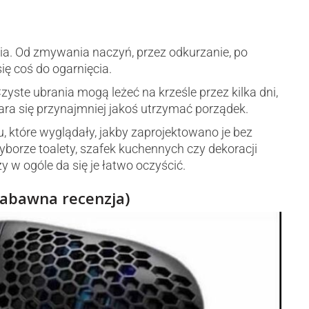
cia. Od zmywania naczyń, przez odkurzanie, po
ię coś do ogarnięcia.
yste ubrania mogą leżeć na krześle przez kilka dni,
tara się przynajmniej jakoś utrzymać porządek.
 które wyglądały, jakby zaprojektowano je bez
borze toalety, szafek kuchennych czy dekoracji
zy w ogóle da się je łatwo oczyścić.
zabawna recenzja)